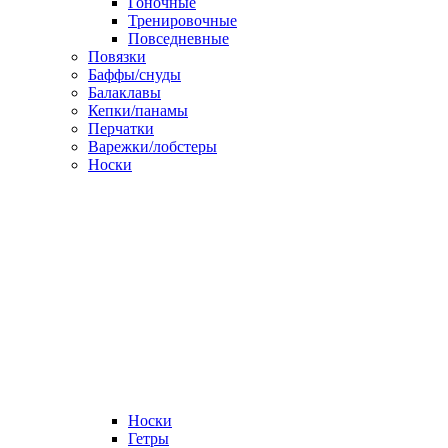
Гоночные
Тренировочные
Повседневные
Повязки
Баффы/снуды
Балаклавы
Кепки/панамы
Перчатки
Варежки/лобстеры
Носки
Носки
Гетры