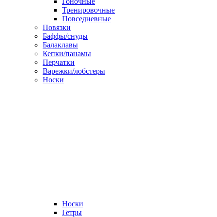
Гоночные
Тренировочные
Повседневные
Повязки
Баффы/снуды
Балаклавы
Кепки/панамы
Перчатки
Варежки/лобстеры
Носки
Носки
Гетры