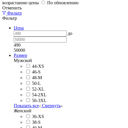
возрастанию цены
По обновлению
Отменить
Фильтр
Фильтр
Цена
до
490
50000
Размер
Мужской
44-XS
46-S
48-M
50-L
52-XL
54-2XL
56-3XL
Показать все
Свернуть
Женский
36-XS
38-S
40-M