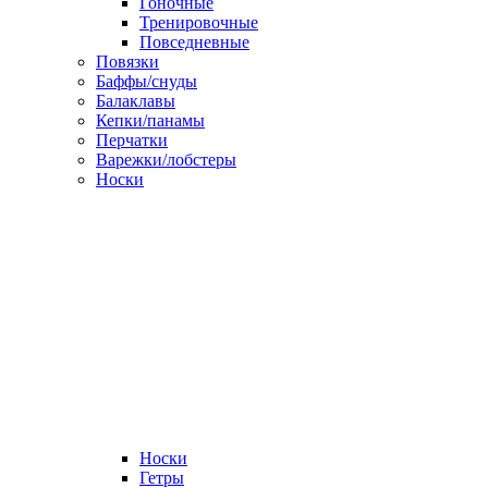
Гоночные
Тренировочные
Повседневные
Повязки
Баффы/снуды
Балаклавы
Кепки/панамы
Перчатки
Варежки/лобстеры
Носки
Носки
Гетры