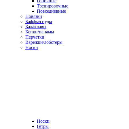
Гоночные
Тренировочные
Повседневные
Повязки
Баффы/снуды
Балаклавы
Кепки/панамы
Перчатки
Варежки/лобстеры
Носки
Носки
Гетры