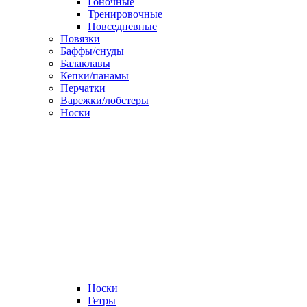
Гоночные
Тренировочные
Повседневные
Повязки
Баффы/снуды
Балаклавы
Кепки/панамы
Перчатки
Варежки/лобстеры
Носки
Носки
Гетры