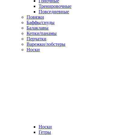
Гоночные
Тренировочные
Повседневные
Повязки
Баффы/снуды
Балаклавы
Кепки/панамы
Перчатки
Варежки/лобстеры
Носки
Носки
Гетры