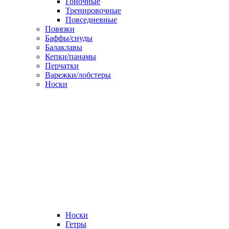
Гоночные
Тренировочные
Повседневные
Повязки
Баффы/снуды
Балаклавы
Кепки/панамы
Перчатки
Варежки/лобстеры
Носки
Носки
Гетры