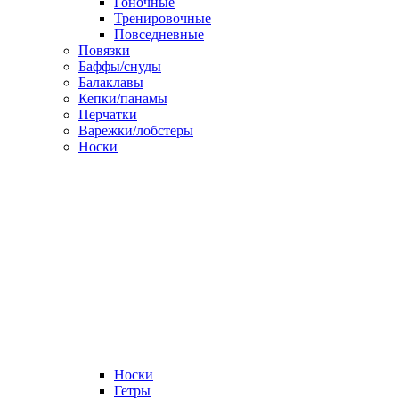
Гоночные
Тренировочные
Повседневные
Повязки
Баффы/снуды
Балаклавы
Кепки/панамы
Перчатки
Варежки/лобстеры
Носки
Носки
Гетры