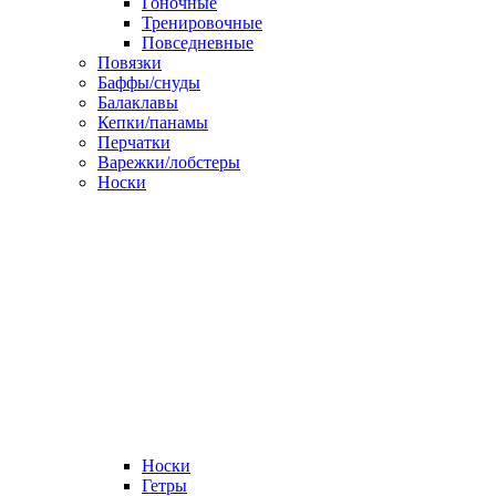
Гоночные
Тренировочные
Повседневные
Повязки
Баффы/снуды
Балаклавы
Кепки/панамы
Перчатки
Варежки/лобстеры
Носки
Носки
Гетры