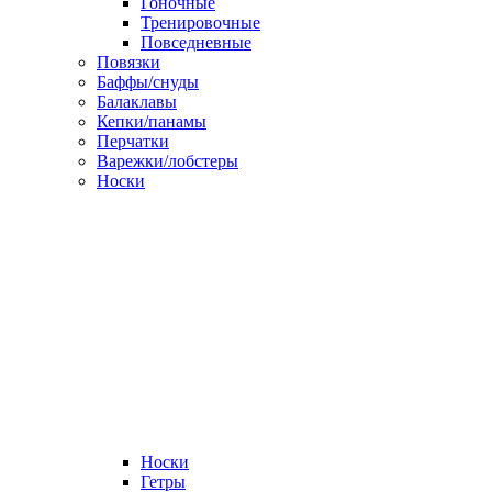
Гоночные
Тренировочные
Повседневные
Повязки
Баффы/снуды
Балаклавы
Кепки/панамы
Перчатки
Варежки/лобстеры
Носки
Носки
Гетры