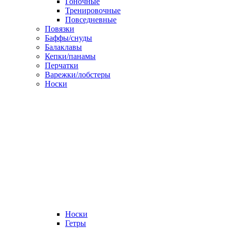
Гоночные
Тренировочные
Повседневные
Повязки
Баффы/снуды
Балаклавы
Кепки/панамы
Перчатки
Варежки/лобстеры
Носки
Носки
Гетры