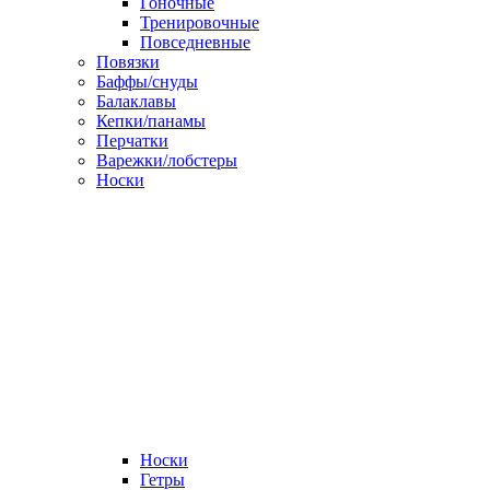
Гоночные
Тренировочные
Повседневные
Повязки
Баффы/снуды
Балаклавы
Кепки/панамы
Перчатки
Варежки/лобстеры
Носки
Носки
Гетры