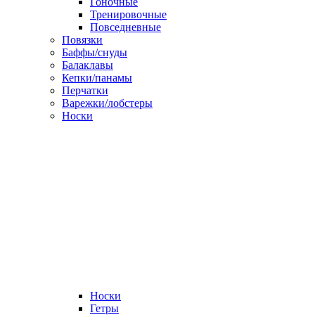
Гоночные
Тренировочные
Повседневные
Повязки
Баффы/снуды
Балаклавы
Кепки/панамы
Перчатки
Варежки/лобстеры
Носки
Носки
Гетры