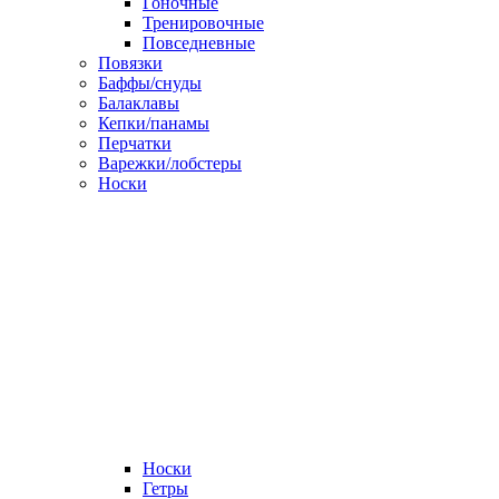
Гоночные
Тренировочные
Повседневные
Повязки
Баффы/снуды
Балаклавы
Кепки/панамы
Перчатки
Варежки/лобстеры
Носки
Носки
Гетры