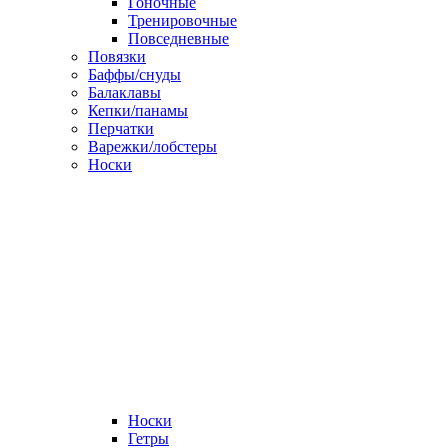
Гоночные
Тренировочные
Повседневные
Повязки
Баффы/снуды
Балаклавы
Кепки/панамы
Перчатки
Варежки/лобстеры
Носки
Носки
Гетры