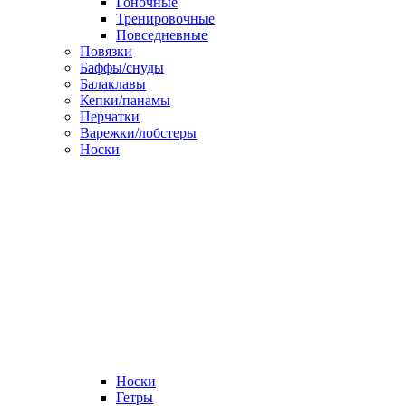
Гоночные
Тренировочные
Повседневные
Повязки
Баффы/снуды
Балаклавы
Кепки/панамы
Перчатки
Варежки/лобстеры
Носки
Носки
Гетры