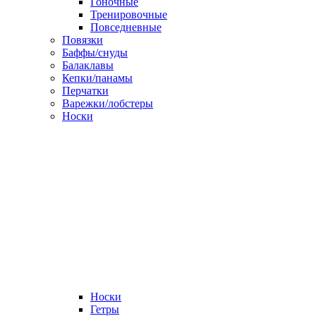
Гоночные
Тренировочные
Повседневные
Повязки
Баффы/снуды
Балаклавы
Кепки/панамы
Перчатки
Варежки/лобстеры
Носки
Носки
Гетры