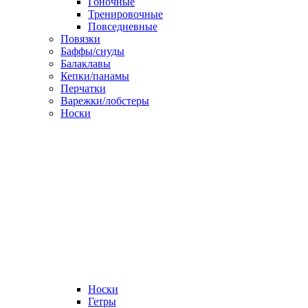
Гоночные
Тренировочные
Повседневные
Повязки
Баффы/снуды
Балаклавы
Кепки/панамы
Перчатки
Варежки/лобстеры
Носки
Носки
Гетры