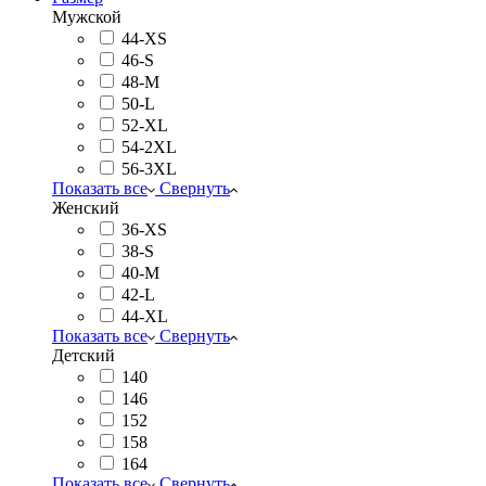
Мужской
44-XS
46-S
48-M
50-L
52-XL
54-2XL
56-3XL
Показать все
Свернуть
Женский
36-XS
38-S
40-M
42-L
44-XL
Показать все
Свернуть
Детский
140
146
152
158
164
Показать все
Свернуть