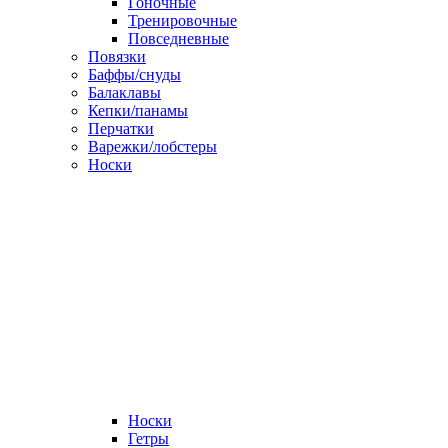
Гоночные
Тренировочные
Повседневные
Повязки
Баффы/снуды
Балаклавы
Кепки/панамы
Перчатки
Варежки/лобстеры
Носки
Носки
Гетры