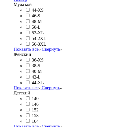
Мужской
44-XS
46-S
48-M
50-L
52-XL
54-2XL
56-3XL
Показать все
Свернуть
Женский
36-XS
38-S
40-M
42-L
44-XL
Показать все
Свернуть
Детский
140
146
152
158
164
Показать все
Свернуть