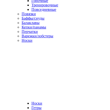
Гоночные
Тренировочные
Повседневные
Повязки
Баффы/снуды
Балаклавы
Кепки/панамы
Перчатки
Варежки/лобстеры
Носки
Носки
Гетры