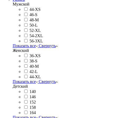
Мужской
44-XS
46-S
48-M
50-L
52-XL
54-2XL
56-3XL
Показать все
Свернуть
Женский
36-XS
38-S
40-M
42-L
44-XL
Показать все
Свернуть
Детский
140
146
152
158
164
Показать все
Свернуть