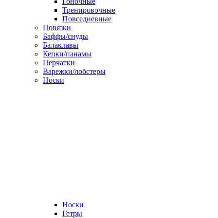
Гоночные
Тренировочные
Повседневные
Повязки
Баффы/снуды
Балаклавы
Кепки/панамы
Перчатки
Варежки/лобстеры
Носки
Носки
Гетры