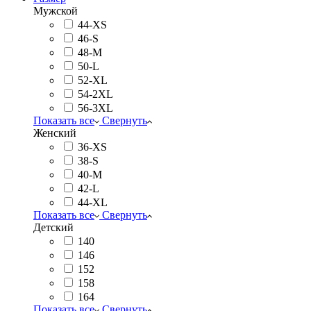
Мужской
44-XS
46-S
48-M
50-L
52-XL
54-2XL
56-3XL
Показать все
Свернуть
Женский
36-XS
38-S
40-M
42-L
44-XL
Показать все
Свернуть
Детский
140
146
152
158
164
Показать все
Свернуть