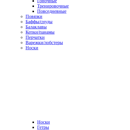
Гоночные
Тренировочные
Повседневные
Повязки
Баффы/снуды
Балаклавы
Кепки/панамы
Перчатки
Варежки/лобстеры
Носки
Носки
Гетры