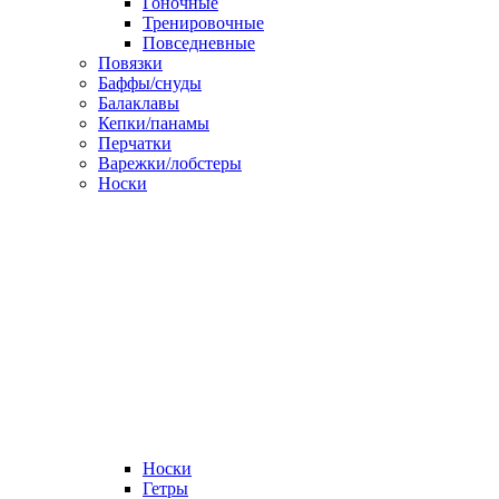
Гоночные
Тренировочные
Повседневные
Повязки
Баффы/снуды
Балаклавы
Кепки/панамы
Перчатки
Варежки/лобстеры
Носки
Носки
Гетры